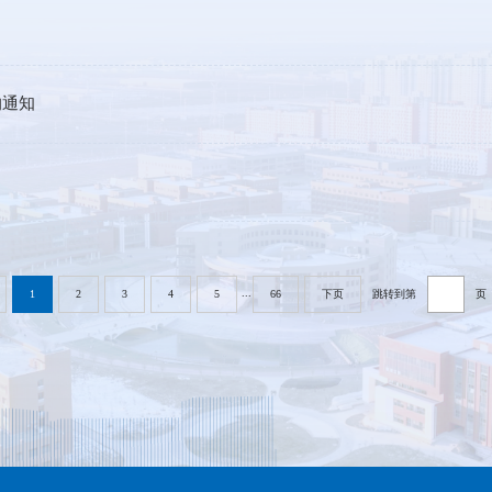
的通知
...
1
2
3
4
5
66
下页
跳转到第
页