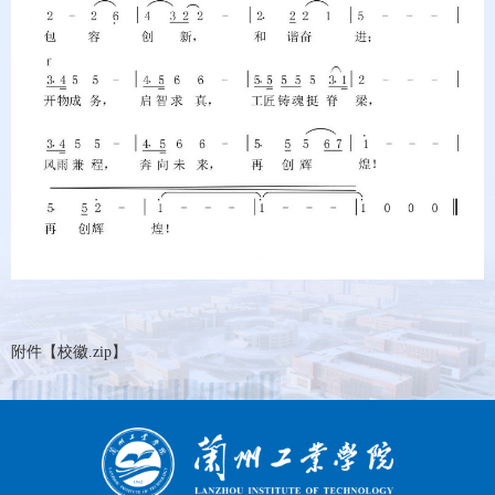
附件【
校徽.zip
】