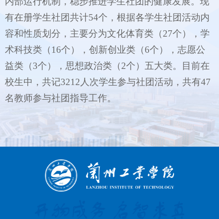
内部运行机制，稳步推进学生社团的健康发展。现
有在册学生社团共计54个，根据各学生社团活动内
容和性质划分，主要分为文化体育类（27个），学
术科技类（16个），创新创业类（6个），志愿公
益类（3个），思想政治类（2个）五大类。目前在
校生中，共记3212人次学生参与社团活动，共有47
名教师参与社团指导工作。