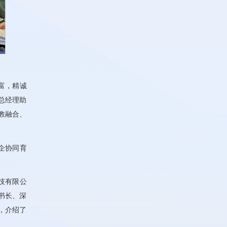
富，精诚
总经理助
教融合、
企协同育
技有限公
书长、深
，介绍了