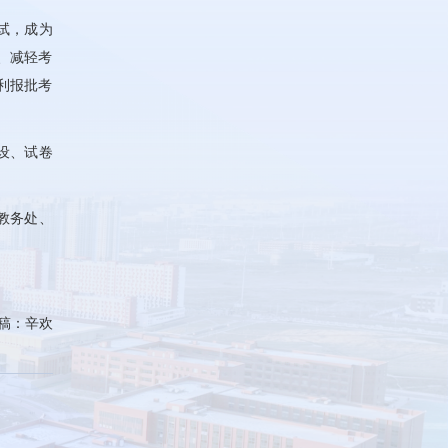
试，成为
、减轻考
利报批考
设、试卷
教务处、
稿：辛欢